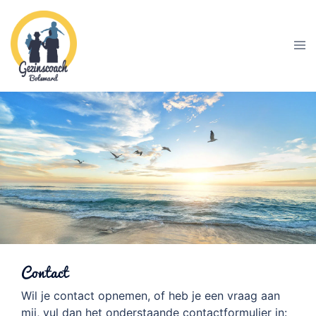
Skip
to
content
Tog
men
Contact
Wil je contact opnemen, of heb je een vraag aan
mij, vul dan het onderstaande contactformulier in: