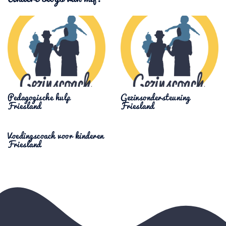
Pedagogische hulp
Gezinsondersteuning
Friesland
Friesland
Voedingscoach voor kinderen
Friesland