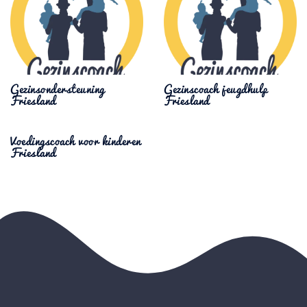
Gezinsondersteuning
Gezinscoach jeugdhulp
Friesland
Friesland
Voedingscoach voor kinderen
Friesland