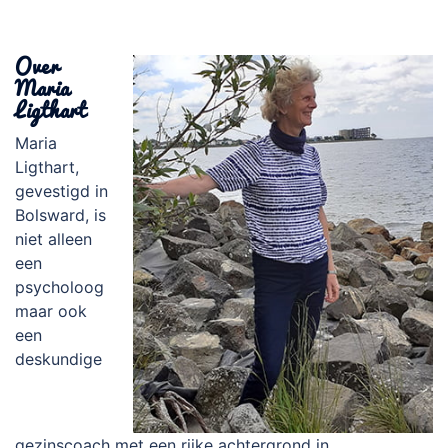
Over
Maria
Ligthart
Maria
Ligthart,
gevestigd in
Bolsward, is
niet alleen
een
psycholoog
maar ook
een
deskundige
gezinscoach met een rijke achtergrond in